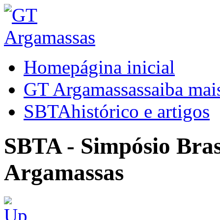
Home
página inicial
GT Argamassas
saiba mai
SBTA
histórico e artigos
SBTA - Simpósio Brasi
Argamassas