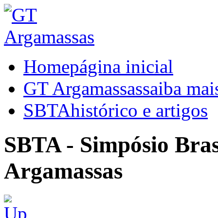
Home
página inicial
GT Argamassas
saiba mai
SBTA
histórico e artigos
SBTA - Simpósio Brasi
Argamassas