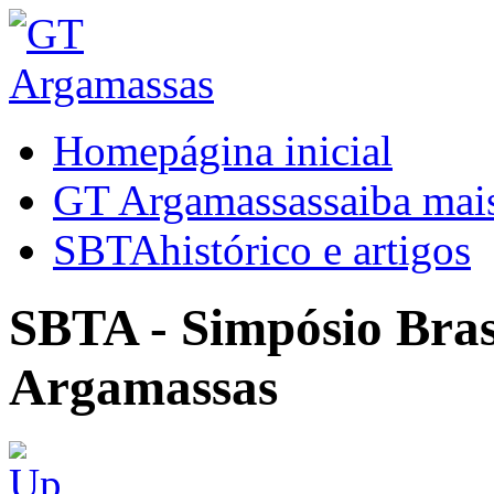
Home
página inicial
GT Argamassas
saiba mai
SBTA
histórico e artigos
SBTA - Simpósio Brasi
Argamassas