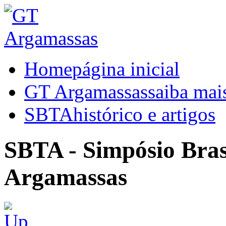
Home
página inicial
GT Argamassas
saiba mai
SBTA
histórico e artigos
SBTA - Simpósio Brasi
Argamassas