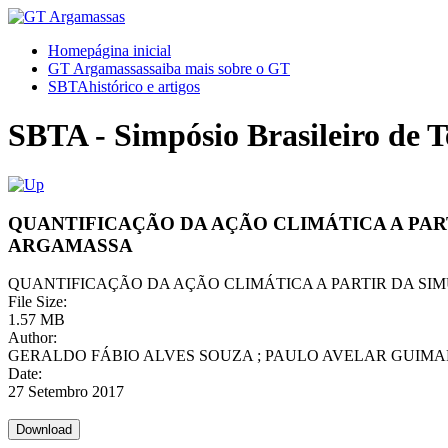
Home
página inicial
GT Argamassas
saiba mais sobre o GT
SBTA
histórico e artigos
SBTA - Simpósio Brasileiro de 
QUANTIFICAÇÃO DA AÇÃO CLIMÁTICA A PAR
ARGAMASSA
QUANTIFICAÇÃO DA AÇÃO CLIMÁTICA A PARTIR DA SI
File Size:
1.57 MB
Author:
GERALDO FÁBIO ALVES SOUZA ; PAULO AVELAR GUIMAR
Date:
27 Setembro 2017