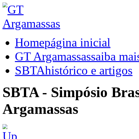
Home
página inicial
GT Argamassas
saiba mai
SBTA
histórico e artigos
SBTA - Simpósio Brasi
Argamassas